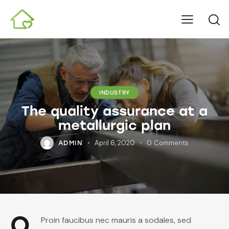
INDUSTRY
The quality assurance at a
metallurgic plan
April 6, 2020
0
Comments
ADMIN
Q
Proin faucibus nec mauris a sodales, sed