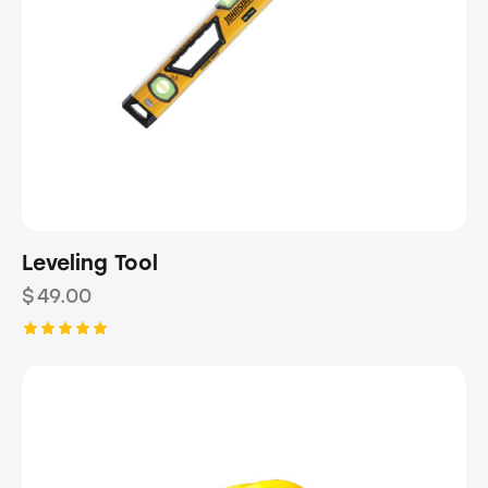
Leveling Tool
$
49.00
Rated
5.00
out of 5