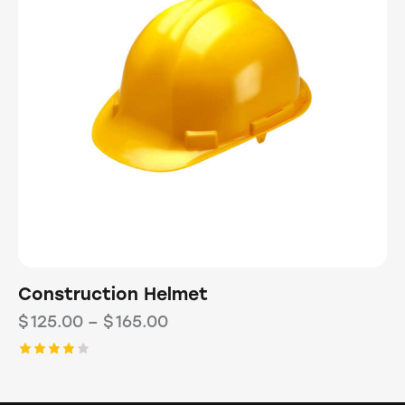
Construction Helmet
$
125.00
–
$
165.00
Rated
4.00
out of 5