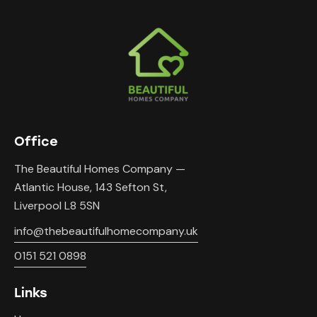
Office
The Beautiful Homes Company —
Atlantic House, 143 Sefton St,
Liverpool L8 5SN
info@thebeautifulhomecompany.uk
0151 521 0898
Links